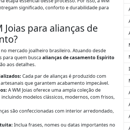
a etapa essencial desse processo. Por isso, a WM
entregam significado, conforto e durabilidade para
 Joias para alianças de
nto?
 no mercado joalheiro brasileiro. Atuando desde
as para quem busca
alianças de casamento Espírito
ão aos detalhes.
alizados:
Cada par de alianças é produzido com
as artesanais que garantem acabamento impecável.
los:
A WM Joias oferece uma ampla coleção de
, incluindo modelos clássicos, modernos, com frisos,
nças são confeccionadas com interior arredondado,
tuita:
Inclua frases, nomes ou datas importantes no