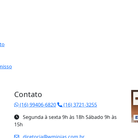
to
misso
Contato
(16) 99406-6820
(16) 3721-3255
Segunda à sexta 9h às 18h Sábado 9h às
15h
diretoria@wmjoias.com.br