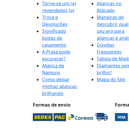
Torne-se um (a)
Alianças no
revendedor (a)
Atacado
Troca e
Maneiras de
Devoluções
descobrir qual
Significado
seu aro para
bodas de
alianças e anéi
casamento
Dúvidas
A Prata pode
Frequentes
escurecer?
Tabela de Med
Alianca de
Diamantes se
Namoro
brilho?
Como deixar
Mapa do Site
minhas alianças
brilhando
Formas de envio
Forma