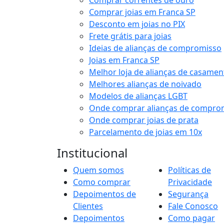
Comprar correntes de ouro
Comprar joias em Franca SP
Desconto em joias no PIX
Frete grátis para joias
Ideias de alianças de compromisso
Joias em Franca SP
Melhor loja de alianças de casamen
Melhores alianças de noivado
Modelos de alianças LGBT
Onde comprar alianças de compro
Onde comprar joias de prata
Parcelamento de joias em 10x
Institucional
Quem somos
Políticas de
Como comprar
Privacidade
Depoimentos de
Segurança
Clientes
Fale Conosco
Depoimentos
Como pagar