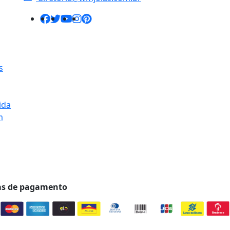
s
ida
m
s de pagamento